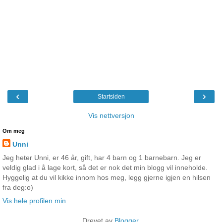
‹
›
Startsiden
Vis nettversjon
Om meg
Unni
Jeg heter Unni, er 46 år, gift, har 4 barn og 1 barnebarn. Jeg er
veldig glad i å lage kort, så det er nok det min blogg vil inneholde.
Hyggelig at du vil kikke innom hos meg, legg gjerne igjen en hilsen
fra deg:o)
Vis hele profilen min
Drevet av
Blogger
.